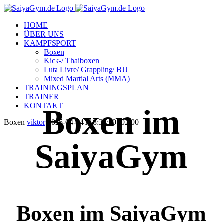
HOME
ÜBER UNS
KAMPFSPORT
Boxen
Kick-/ Thaiboxen
Luta Livre/ Grappling/ BJJ
Mixed Martial Arts (MMA)
TRAININGSPLAN
TRAINER
KONTAKT
Boxen im
Boxen
viktor
2025-04-24T18:34:00+02:00
SaiyaGym
Boxen im SaiyaGym