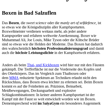
Boxen in Bad Salzuflen
Das
Boxen
, die
sweet science
oder die
manly art of selfdefence,
ist
so etwas wie die Königsdisziplin aller Kampfsportarten.
Boxweltmeister verdienen weitaus mehr, als jeder andere
Kampsportler und erfahren weltweite Anerkennung. Boxer wie
Muhammad Ali, Joe Louis, Mike Tyson oder die Klitsche Brüder
sind so etwas wie die Helden der Moderne. Das Boxen hat dadurch
den wahrscheinlich
höchsten Professionalisierungsgrad
und damit
auch die
höchste Leistungsdichte
in der Kampfsortwelt erfahren.
Anders als beim
Thai- und Kickboxen
wird hier nur mit den Fäusten
gekämpft. Die Trefferfläche ist nur die Vorderseite des Kopfes und
des Oberkörpers. Das im Vergleich zum Thaiboxen oder
dem
MMA
reduzierte Spektrum an Techniken erlaubt nicht den
Rückschluss, dass Boxen etwa leichter zu erlernen sei. Beim Boxen
kommt es auf die Feinheiten an. Präzision, Beinarbeit,
Meidbewegungen, Deckungsarbeit und explosive
Schlagkombinationen: In keiner anderen Kampfsportart ist der
Kampf mit der Faust so weit entwickelt worden wie im Boxen.
Dementsprechend wird
im SaiyaGym
ein besonderes Augenmerk